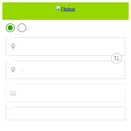
…
…
...
...
...
...